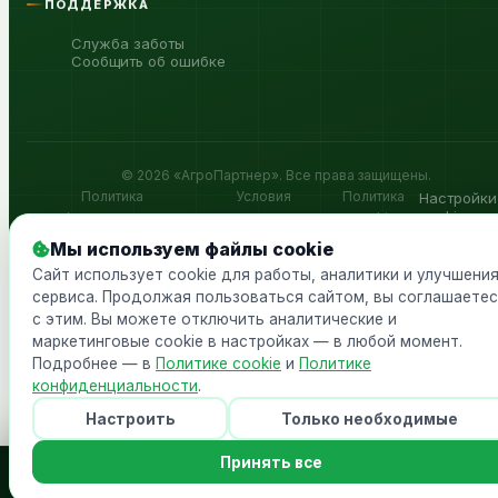
ПОДДЕРЖКА
Служба заботы
Сообщить об ошибке
©
2026
«
АгроПартнер
». Все права защищены.
Политика
Условия
Политика
Настройки
cookie
конфиденциальности
использования
cookie
Мы используем файлы cookie
Сайт использует cookie для работы, аналитики и улучшени
сервиса. Продолжая пользоваться сайтом, вы соглашаете
с этим. Вы можете отключить аналитические и
маркетинговые cookie в настройках — в любой момент.
Подробнее — в
Политике cookie
и
Политике
конфиденциальности
.
Настроить
Только необходимые
Принять все
Подать
Главная
Каталог
Спрос
Вой